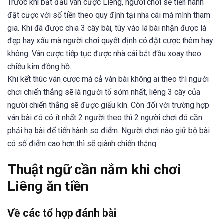
Trước khi bắt đầu ván cược Liêng, người chơi sẽ tiến hành
đặt cược với số tiền theo quy định tại nhà cái mà mình tham
gia. Khi đã được chia 3 cây bài, tùy vào lá bài nhận được là
đẹp hay xấu mà người chơi quyết định có đặt cược thêm hay
không. Ván cược tiếp tục được nhà cái bắt đầu xoay theo
chiều kim đồng hồ.
Khi kết thúc ván cược mà cả ván bài không ai theo thì người
chơi chiến thắng sẽ là người tố sớm nhất, liêng 3 cây của
người chiến thắng sẽ được giấu kín. Còn đối với trường hợp
ván bài đó có ít nhất 2 người theo thì 2 người chơi đó cần
phải hạ bài để tiến hành so điểm. Người chơi nào giữ bộ bài
có số điểm cao hơn thì sẽ giành chiến thắng
Thuật ngữ cần nắm khi chơi
Liêng ăn tiền
Về các tổ hợp đánh bài