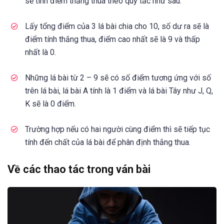
sẽ tính điểm thắng thua theo quy tắc như sau:
Lấy tổng điểm của 3 lá bài chia cho 10, số dư ra sẽ là
điểm tính thắng thua, điểm cao nhất sẽ là 9 và thấp
nhất là 0.
Những lá bài từ 2 – 9 sẽ có số điểm tương ứng với số
trên lá bài, lá bài A tính là 1 điểm và lá bài Tây như J, Q,
K sẽ là 0 điểm.
Trường hợp nếu có hai người cùng điểm thì sẽ tiếp tục
tính đến chất của lá bài để phân định thắng thua.
Về các thao tác trong ván bài