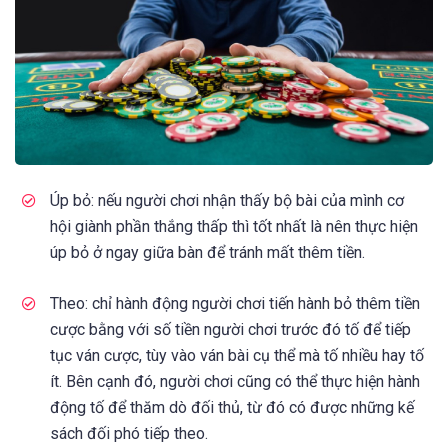
Úp bỏ: nếu người chơi nhận thấy bộ bài của mình cơ
hội giành phần thắng thấp thì tốt nhất là nên thực hiện
úp bỏ ở ngay giữa bàn để tránh mất thêm tiền.
Theo: chỉ hành động người chơi tiến hành bỏ thêm tiền
cược bằng với số tiền người chơi trước đó tố để tiếp
tục ván cược, tùy vào ván bài cụ thể mà tố nhiều hay tố
ít. Bên cạnh đó, người chơi cũng có thể thực hiện hành
động tố để thăm dò đối thủ, từ đó có được những kế
sách đối phó tiếp theo.