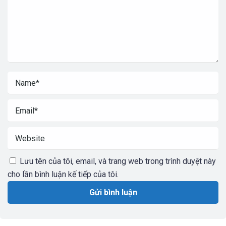
tuyến,…
Ngoài ra,
AnDy Vũ
và các đồng đội cũng bỏ ra khá nhiều thời
gian để nghiên cứu về điểm mạnh, điểm yếu và cập nhật các
chương trình khuyến mãi mới nhất tại các cổng game để
người chơi có thể nắm rõ tất cả các thông tin trước khi đưa
ra quyết định có tham gia vào cổng game hay không.
Mọi thông tin về chàng trai tài năng
AnDy Vũ
sẽ được cập
nhật bên dưới:
Họ và tên:
AnDy Vũ – Vũ Văn Tuấn Kiệt
Ngày sinh:
15/05/1985
Giới tính:
Nam
Quê quán:
TP. Hồ Chí Minh
Lưu tên của tôi, email, và trang web trong trình duyệt này
Địa chỉ hiện tại:
162/35E Nguyễn Du, Phường 6, Quận Gò
cho lần bình luận kế tiếp của tôi.
Vấp, Thành phố Hồ Chí Minh, Việt Nam.
Trình độ học vấn:
Đại học
Số điện thoại liên hệ:
0901 635 688
Nếu bạn muốn liên hệ trực tiếp với
AnDy Vũ
xin liên hệ thông