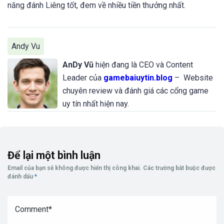
năng đánh Liêng tốt, đem về nhiều tiền thưởng nhất.
Andy Vu
AnDy Vũ
hiện đang là CEO và Content
Leader của
gamebaiuytin.blog
– Website
chuyên review và đánh giá các cổng game
uy tín nhất hiện nay.
AnDy Vũ
đã có hơn 12 năm kinh nghiệm làm việc tại lĩnh vực
review game đổi thưởng, anh đã bắt đầu sự nghiệp của
mình bằng công việc làm Dealer tại các sòng casino nổi
Để lại một bình luận
tiếng ở Campuchia … Trải qua nhiều năm tích lũy kinh nghiệm,
anh đã quyết định cùng những người bạn của mình thành lập
Email của bạn sẽ không được hiển thị công khai.
Các trường bắt buộc được
đánh dấu
*
team chuyên đánh giá và cập nhật thông tin về các cổng
game đổi thưởng nhằm mục đích giúp người chơi hiểu rõ
hơn về địa chỉ game đổi thưởng mà mình sắp tham gia cũng
như hiểu thêm về luật chơi của bộ môn đánh bài, nổ hũ trực