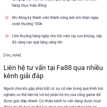
hàng chục triệu đồng.
Khi đăng ký thành viên thành công anh em nhận ngay
code thưởng 100k.
Lĩnh thưởng hàng ngày cho hội viên vip cực khủng, cấp
độ càng cao quà tặng càng lớn.
[/su_note]
Liên hệ tư vấn tại Fa88 qua nhiều
kênh giải đáp
Người chơi khi gặp phải bất cứ sự cố nào trong quá trình trải
nghiệm có thể liên hệ với bộ phận hỗ trợ của cổng game để
được giải đáp nhanh. Có nhiều kênh tư vấn đang được hoạt