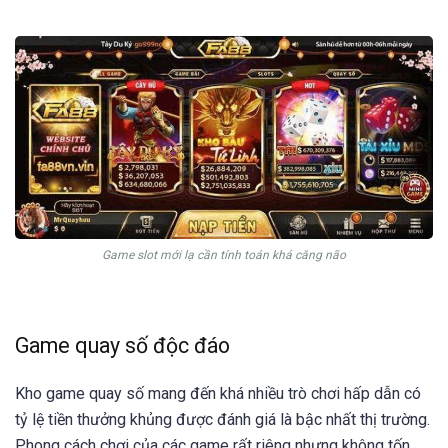
Game slot mới lạ cần tính toán khá căng não
Game quay số độc đáo
Kho game quay số mang đến khá nhiều trò chơi hấp dẫn có
tỷ lệ tiền thưởng khủng được đánh giá là bậc nhất thị trường.
Phong cách chơi của các game rất riêng nhưng không tốn