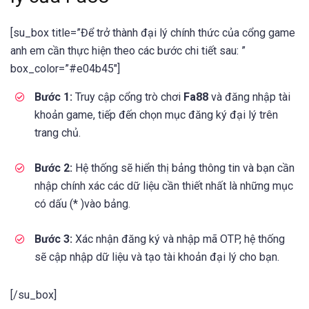
[su_box title=”Để trở thành đại lý chính thức của cổng game
anh em cần thực hiện theo các bước chi tiết sau: ”
box_color=”#e04b45″]
Bước 1:
Truy cập cổng trò chơi
Fa88
và đăng nhập tài
khoản game, tiếp đến chọn mục đăng ký đại lý trên
trang chủ.
Bước 2:
Hệ thống sẽ hiển thị bảng thông tin và bạn cần
nhập chính xác các dữ liệu cần thiết nhất là những mục
có dấu (* )vào bảng.
Bước 3:
Xác nhận đăng ký và nhập mã OTP, hệ thống
sẽ cập nhập dữ liệu và tạo tài khoản đại lý cho bạn.
[/su_box]