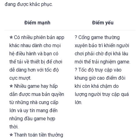
đang được khắc phục.
Điểm mạnh
Điểm yếu
⭐
Có nhiều phiên bản app
? Cổng game thường
khác nhau dành cho mọi
xuyên bảo trì khiến người
hệ điều hành và bạn có
chơi phải chờ đợi khá lâu
thể tải về thiết bị để chơi
mới thể trải nghiệm game.
dễ dàng hơn với tốc độ
? Tốc độ truy cập vào
cực mượt.
khung giờ cao điểm đôi
⭐
Nhiều game hay hấp
khi còn khá chậm do
dẫn được mua bản quyền
lượng người truy cập quá
từ những nhà cung cấp
lớn.
lớn và uy tín mang đến
những đầu game hợp
thời.
⭐
Thanh toán tiền thưởng