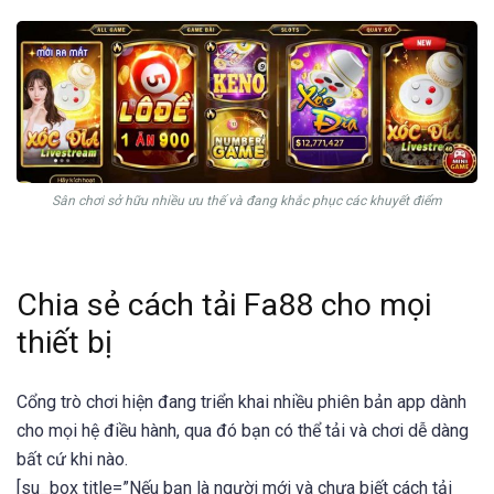
Sân chơi sở hữu nhiều ưu thế và đang khắc phục các khuyết điểm
Chia sẻ cách tải Fa88 cho mọi
thiết bị
Cổng trò chơi hiện đang triển khai nhiều phiên bản app dành
cho mọi hệ điều hành, qua đó bạn có thể tải và chơi dễ dàng
bất cứ khi nào.
[su_box title=”Nếu bạn là người mới và chưa biết cách tải