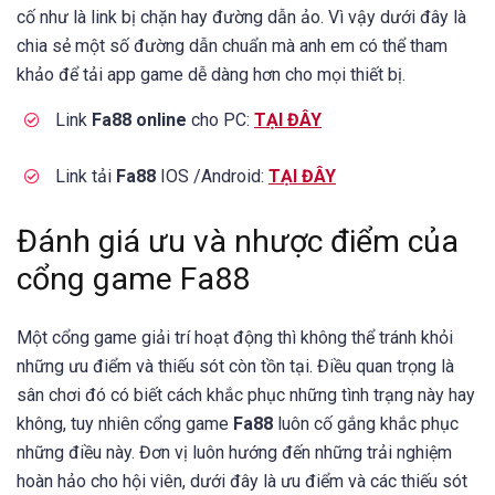
cố như là link bị chặn hay đường dẫn ảo. Vì vậy dưới đây là
chia sẻ một số đường dẫn chuẩn mà anh em có thể tham
khảo để tải app game dễ dàng hơn cho mọi thiết bị.
Link
Fa88 online
cho PC:
TẠI ĐÂY
Link tải
Fa88
IOS /Android:
TẠI ĐÂY
Đánh giá ưu và nhược điểm của
cổng game Fa88
Một cổng game giải trí hoạt động thì không thể tránh khỏi
những ưu điểm và thiếu sót còn tồn tại. Điều quan trọng là
sân chơi đó có biết cách khắc phục những tình trạng này hay
không, tuy nhiên cổng game
Fa88
luôn cố gắng khắc phục
những điều này. Đơn vị luôn hướng đến những trải nghiệm
hoàn hảo cho hội viên, dưới đây là ưu điểm và các thiếu sót