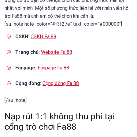
động do đó bạn có thể lựa chọn các phương thức tiện lợi
nhất với mình. Một số phương thức liên hệ với nhân viên hỗ
trợ Fa88 mà anh em có thể chọn khi cần là:
[su_note note_color=”#f3f27e” text_color=”#000000″]
CSKH:
CSKH Fa 88
Trang chủ:
Website Fa 88
Fanpage:
Fanpage Fa 88
Cộng đồng:
Cộng đồng Fa 88
[/su_note]
Nạp rút 1:1 không thu phí tại
cổng trò chơi Fa88